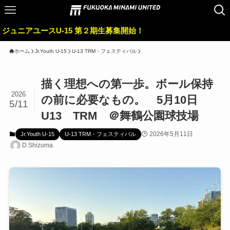
ユースU-15 第２期生募集開始！
ホーム
Jr.Youth U-15
U-13 TRM・フェスティバル
描く理想への第一歩。ボール保持
2026
の前に必要なもの。 5月10日
5/11
U13 TRM ＠舞鶴公園球技場
2026年5月11日
Jr.Youth U-15
U-13 TRM・フェスティバル
D.Shizuma